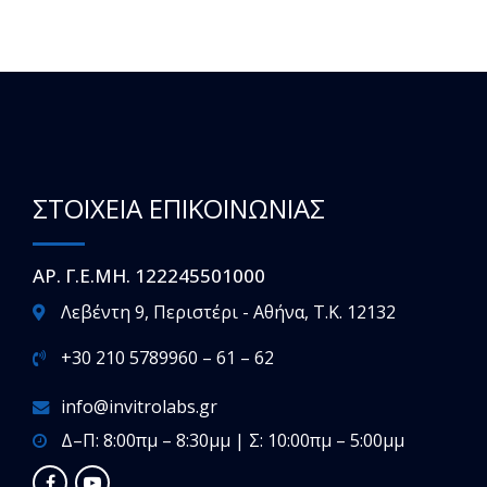
ΣΤΟΙΧΕΙΑ ΕΠΙΚΟΙΝΩΝΙΑΣ
ΑΡ. Γ.Ε.ΜΗ. 122245501000
Λεβέντη 9, Περιστέρι - Αθήνα, T.K. 12132
+30 210 5789960 – 61 – 62
info@invitrolabs.gr
Δ–Π: 8:00πμ – 8:30μμ | Σ: 10:00πμ – 5:00μμ