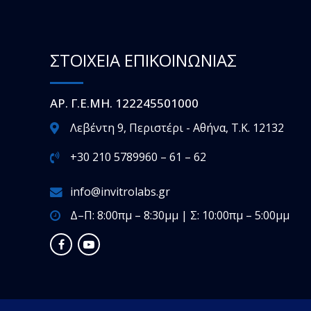
ΣΤΟΙΧΕΙΑ ΕΠΙΚΟΙΝΩΝΙΑΣ
ΑΡ. Γ.Ε.ΜΗ. 122245501000
Λεβέντη 9, Περιστέρι - Αθήνα, T.K. 12132
+30 210 5789960 – 61 – 62
info@invitrolabs.gr
Δ–Π: 8:00πμ – 8:30μμ | Σ: 10:00πμ – 5:00μμ