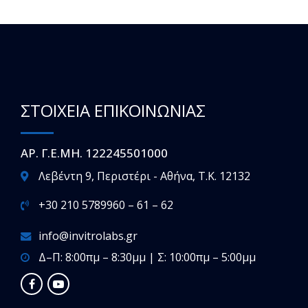
ΣΤΟΙΧΕΙΑ ΕΠΙΚΟΙΝΩΝΙΑΣ
ΑΡ. Γ.Ε.ΜΗ. 122245501000
Λεβέντη 9, Περιστέρι - Αθήνα, T.K. 12132
+30 210 5789960 – 61 – 62
info@invitrolabs.gr
Δ–Π: 8:00πμ – 8:30μμ | Σ: 10:00πμ – 5:00μμ