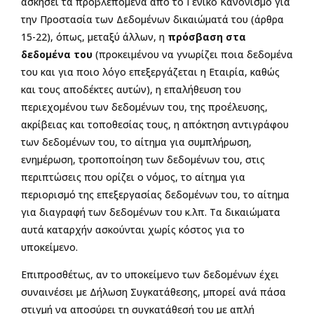
ασκήσει τα προβλεπόμενα από το Γενικό Κανονισμό για
την Προστασία των Δεδομένων δικαιώματά του (άρθρα
15-22), όπως, μεταξύ άλλων, η
πρόσβαση στα
δεδομένα του
(προκειμένου να γνωρίζει ποια δεδομένα
του και για ποιο λόγο επεξεργάζεται η Εταιρία, καθώς
και τους αποδέκτες αυτών), η επαλήθευση του
περιεχομένου των δεδομένων του, της προέλευσης,
ακρίβειας και τοποθεσίας τους, η απόκτηση αντιγράφου
των δεδομένων του, το αίτημα για συμπλήρωση,
ενημέρωση, τροποποίηση των δεδομένων του, στις
περιπτώσεις που ορίζει ο νόμος, το αίτημα για
περιορισμό της επεξεργασίας δεδομένων του, το αίτημα
για διαγραφή των δεδομένων του κ.λπ. Τα δικαιώματα
αυτά καταρχήν ασκούνται χωρίς κόστος για το
υποκείμενο.
Επιπροσθέτως, αν το υποκείμενο των δεδομένων έχει
συναινέσει με Δήλωση Συγκατάθεσης, μπορεί ανά πάσα
στιγμή να αποσύρει τη συγκατάθεσή του με απλή