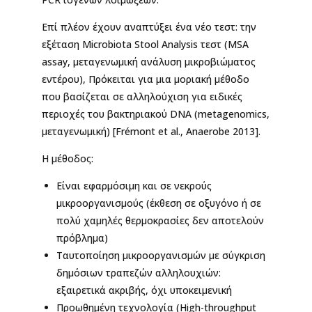
Επί πλέον έχουν αναπτύξει ένα νέο τεστ: την
εξέταση Microbiota Stool Αnalysis τεστ (MSA
assay, μεταγενωμική ανάλυση μικροβιώματος
εντέρου), Πρόκειται για μια μοριακή μέθοδο
που βασίζεται σε αλληλούχιση για ειδικές
περιοχές του βακτηριακού DNA (metagenomics,
μεταγενωμική) [Frémont et al., Anaerobe 2013].
Η μέθοδος:
Είναι εφαρμόσιμη και σε νεκρούς
μικροοργανισμούς (έκθεση σε οξυγόνο ή σε
πολύ χαμηλές θερμοκρασίες δεν αποτελούν
πρόβλημα)
Ταυτοποίηση μικροοργανισμών με σύγκριση
δημόσιων τραπεζών αλληλουχιών:
εξαιρετικά ακριβής, όχι υποκειμενική
Προωθημένη τεχνολογία (High-throughput