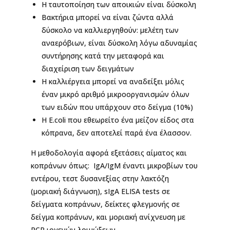
Η ταυτοποίηση των αποικιών είναι δύσκολη
Βακτήρια μπορεί να είναι ζώντα αλλά
δύσκολο να καλλιεργηθούν: μελέτη των
αναερόβιων, είναι δύσκολη λόγω αδυναμίας
συντήρησης κατά την μεταφορά και
διαχείριση των δειγμάτων
Η καλλιέργεια μπορεί να αναδείξει μόλις
έναν μικρό αριθμό μικροοργανισμών όλων
των ειδών που υπάρχουν στο δείγμα (10%)
Η E.coli που εθεωρείτο ένα μείζον είδος στα
κόπρανα, δεν αποτελεί παρά ένα έλασσον.
Η μεθοδολογία αφορά εξετάσεις αίματος και
κοπράνων όπως: IgA/IgM έναντι μικροβίων του
εντέρου, τεστ δυσανεξίας στην λακτόζη
(μοριακή διάγνωση), sIgA ELISA tests σε
δείγματα κοπράνων, δείκτες φλεγμονής σε
δείγμα κοπράνων, και μοριακή ανίχνευση με
PCR ιογενών λοιμώξεων.