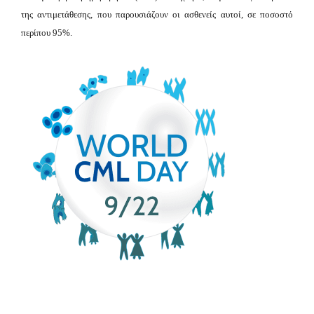
της αντιμετάθεσης, που παρουσιάζουν οι ασθενείς αυτοί, σε ποσοστό
περίπου 95%.