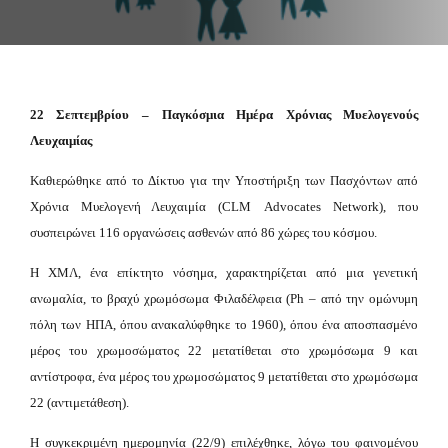
22 Σεπτεμβρίου –
Παγκόσμια Ημέρα Χρόνιας Μυελογενούς
Λευχαιμίας
Καθιερώθηκε από το Δίκτυο για την Υποστήριξη των Πασχόντων από
Χρόνια Μυελογενή Λευχαιμία (
CLM
Advocates
Network
), που
συσπειρώνει 116 οργανώσεις ασθενών από 86 χώρες του κόσμου.
Η ΧΜΛ, ένα επίκτητο νόσημα, χαρακτηρίζεται από μια γενετική
ανωμαλία, το βραχύ χρωμόσωμα Φιλαδέλφεια (
Ph
– από την ομώνυμη
πόλη των ΗΠΑ, όπου ανακαλύφθηκε το 1960), όπου ένα αποσπασμένο
μέρος του χρωμοσώματος 22 μετατίθεται στο χρωμόσωμα 9 και
αντίστροφα, ένα μέρος του χρωμοσώματος 9 μετατίθεται στο χρωμόσωμα
22 (αντιμετάθεση).
Η συγκεκριμένη ημερομηνία (22/9) επιλέχθηκε, λόγω του φαινομένου