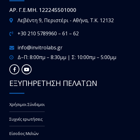
ΑΡ. Γ.Ε.ΜΗ. 122245501000
Λεβέντη 9, Περιστέρι - Αθήνα, T.K. 12132
+30 210 5789960 – 61 – 62
info@invitrolabs.gr
Δ–Π: 8:00πμ – 8:30μμ | Σ: 10:00πμ – 5:00μμ
ΕΞΥΠΗΡΕΤΗΣΗ ΠΕΛΑΤΩΝ
Χρήσιμοι Σύνδεμοι
Συχνές ερωτήσεις
Είσοδος Μελών